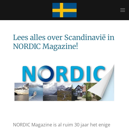
Ga
direct
naar
de
hoofdinhoud
Lees alles over Scandinavië in
NORDIC Magazine!
NORDIC Magazine is al ruim 30 jaar het enige