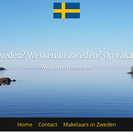
weden? Werken in Zweden? Op vaka
Welkom in zweden
Home
Contact
Makelaars in Zweden