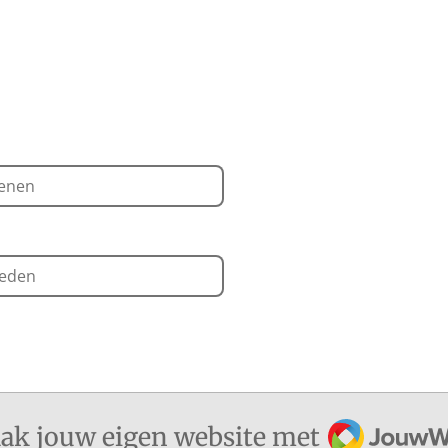
penen
weden
JouwWeb
ak jouw eigen website met